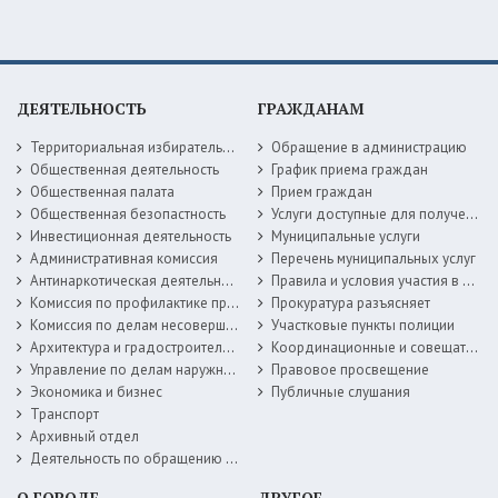
ДЕЯТЕЛЬНОСТЬ
ГРАЖДАНАМ
Территориальная избирательная комиссия
Обращение в администрацию
Общественная деятельность
График приема граждан
Общественная палата
Прием граждан
Общественная безопастность
Услуги доступные для получения в электронной форме
Инвестиционная деятельность
Муниципальные услуги
Административная комиссия
Перечень муниципальных услуг
Антинаркотическая деятельность
Правила и условия участия в жилищных программах
Комиссия по профилактике правонарушений
Прокуратура разъясняет
Комиссия по делам несовершеннолетних
Участковые пункты полиции
Архитектура и градостроительство
Координационные и совещательные органы
Управление по делам наружной рекламы
Правовое просвещение
Экономика и бизнес
Публичные слушания
Транспорт
Архивный отдел
Деятельность по обращению с животными без владельцев
О ГОРОДЕ
ДРУГОЕ