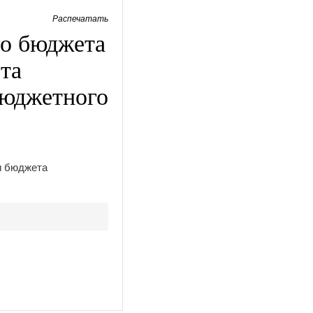
Распечатать
го бюджета
та
бюджетного
и бюджета