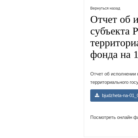
Вернуться назад
Отчет об 
субъекта 
территори
фонда на 1
Отчет об исполнении
территориального гос
bjudzheta-na-01_
Посмотреть онлайн ф