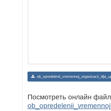
ob_opredelenii_vremennoj_organizacii_dlja_u
Посмотреть онлайн файл
ob_opredelenii_vremennoj