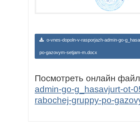
o-vnes-dopoln-v-rasporjazh-admin-go-g_hasav
po-gazovym-setjam-m.docx
Посмотреть онлайн фай
admin-go-g_hasavjurt-ot-
rabochej-gruppy-po-gazov