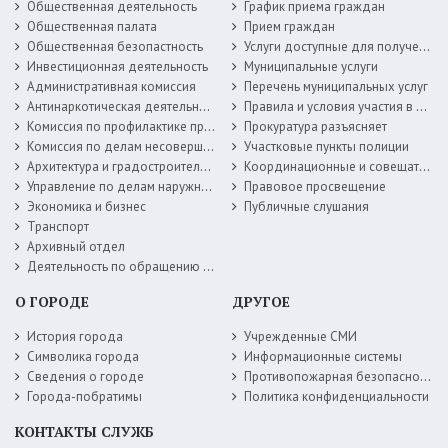
Общественная деятельность
График приема граждан
Общественная палата
Прием граждан
Общественная безопастность
Услуги доступные для получения в электронной форме
Инвестиционная деятельность
Муниципальные услуги
Административная комиссия
Перечень муниципальных услуг
Антинаркотическая деятельность
Правила и условия участия в жилищных программах
Комиссия по профилактике правонарушений
Прокуратура разъясняет
Комиссия по делам несовершеннолетних
Участковые пункты полиции
Архитектура и градостроительство
Координационные и совещательные органы
Управление по делам наружной рекламы
Правовое просвещение
Экономика и бизнес
Публичные слушания
Транспорт
Архивный отдел
Деятельность по обращению с животными без владельцев
О ГОРОДЕ
ДРУГОЕ
История города
Учрежденные СМИ
Символика города
Информационные системы
Сведения о городе
Противопожарная безопасность
Города-побратимы
Политика конфиденциальности
КОНТАКТЫ СЛУЖБ