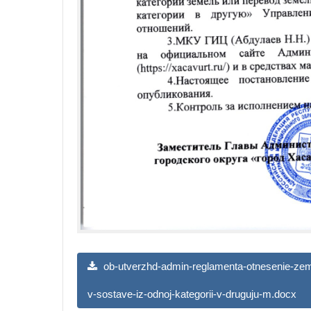
ob-utverzhd-admin-reglamenta-otnesenie-zemel
v-sostave-iz-odnoj-kategorii-v-druguju-m.docx