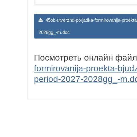
45ob-utverzhd-porjadka-formirovanija-proekta
2028gg_-m.doc
Посмотреть онлайн фай
formirovanija-proekta-bjud
period-2027-2028gg_-m.d