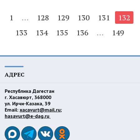
1
...
128
129
130
131
132
133
134
135
136
...
149
АДРЕС
Республика Дагестан
г. Хасавюрт, 368000
ул. Ирчи-Казака, 39
Email:
xacavurt@mail.ru
;
hasavurt@e-dag.ru