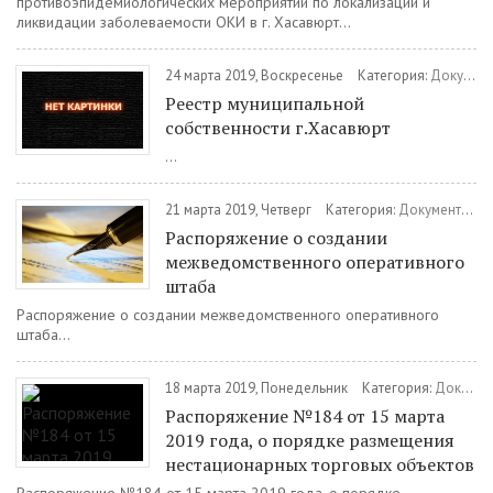
противоэпидемиологических мероприятий по локализации и
ликвидации заболеваемости ОКИ в г. Хасавюрт...
24 марта 2019, Воскресенье
Категория:
Документы
Реестр муниципальной
собственности г.Хасавюрт
...
21 марта 2019, Четверг
Категория:
Документы
/
Р
Распоряжение о создании
межведомственного оперативного
штаба
Распоряжение о создании межведомственного оперативного
штаба...
18 марта 2019, Понедельник
Категория:
Документы
Распоряжение №184 от 15 марта
2019 года, о порядке размещения
нестационарных торговых объектов