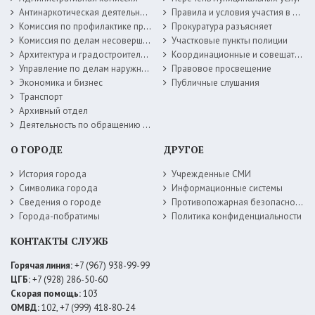
Антинаркотическая деятельность
Правила и условия участия в жилищных программах
Комиссия по профилактике правонарушений
Прокуратура разъясняет
Комиссия по делам несовершеннолетних
Участковые пункты полиции
Архитектура и градостроительство
Координационные и совещательные органы
Управление по делам наружной рекламы
Правовое просвещение
Экономика и бизнес
Публичные слушания
Транспорт
Архивный отдел
Деятельность по обращению с животными без владельцев
О ГОРОДЕ
ДРУГОЕ
История города
Учрежденные СМИ
Символика города
Информационные системы
Сведения о городе
Противопожарная безопасность
Города-побратимы
Политика конфиденциальности
КОНТАКТЫ СЛУЖБ
Горячая линия:
+7 (967) 938-99-99
ЦГБ:
+7 (928) 286-50-60
Скорая помощь:
103
ОМВД:
102, +7 (999) 418-80-24