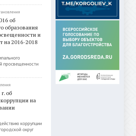
тановления
016 об
о образования
росвещенности и
т на 2016-2018
ипального
ой просвещенности
ления
г. об
 коррупции на
овании
действию коррупции
городской округ