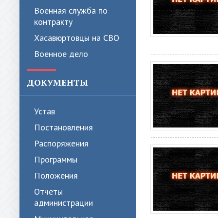
Военная служба по
контракту
Хасавюртовцы на СВО
Военное дело
ДОКУМЕНТЫ
Устав
Постановления
Распоряжения
Программы
Положения
Отчеты
администрации