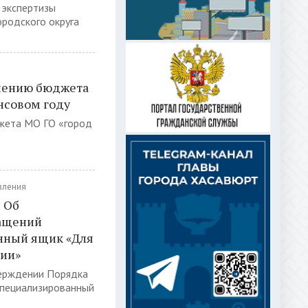
 экспертизы
родского округа
нению бюджета
нсовом году
жета МО ГО «город
вления
1 Об
ращений
нный ящик «Для
ции»
верждении Порядка
специализированный