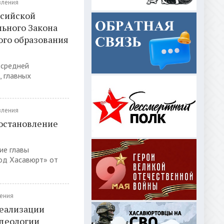
вления
ссийской
льного Закона
го образования
 средней
, главных
вления
остановление
ие главы
род Хасавюрт» от
ения
реализации
идеологии