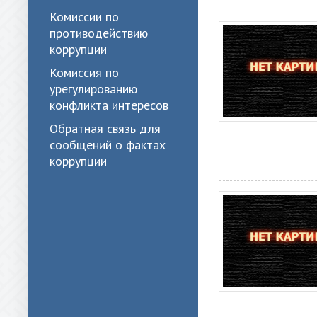
Комиссии по
противодействию
коррупции
Комиссия по
урегулированию
конфликта интересов
Обратная связь для
сообщений о фактах
коррупции