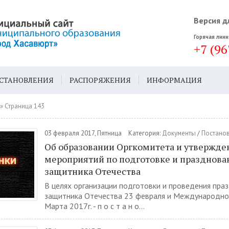
Версия д
Горячая лини
+7 (96
СТАНОВЛЕНИЯ
РАСПОРЯЖЕНИЯ
ИНФОРМАЦИЯ
ДА
ГЕН. ПЛАН
» Страница 143
03 февраля 2017, Пятница
Категория:
Документы
/
Постано
Об образовании Оргкомитета и утвержде
мероприятий по подготовке и празднова
защитника Отечества
В целях организации подготовки и проведения пра
защитника Отечества 23 февраля и Международног
Марта 2017г. - п о с т а н о...