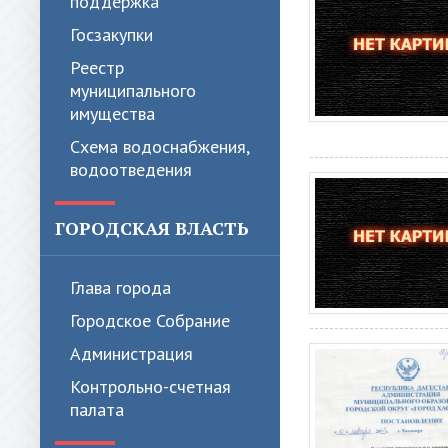
поддержка
Госзакупки
Реестр
муниципального
имущества
Схема водоснабжения,
водоотведения
ГОРОДСКАЯ ВЛАСТЬ
Глава города
Городское Собрание
Администрация
Контрольно-счетная
палата