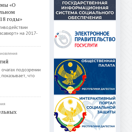
ммы «О
альном
018 годы»
тиводействии
асавюрт» на 2017-
ановления
тий
 очагах подозрении
, показывает, что
ния
ельных