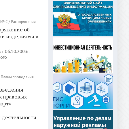
/
МЧС
/
Распоряжения
оряжение об
ми изделиями и
т 06.10.2003г.
ого
/
Планы проведения
роведения
х правовых
вюрт»
 деятельности