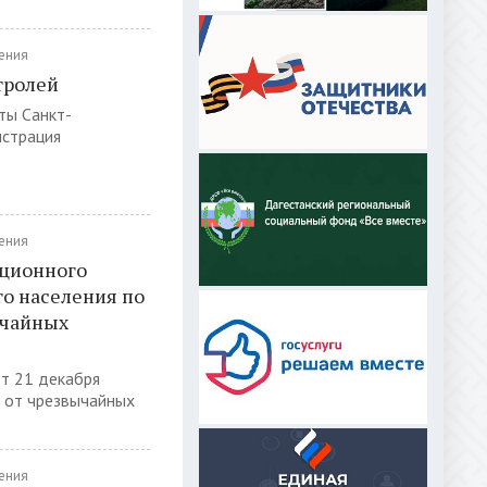
ения
тролей
ты Санкт-
истрация
ения
ационного
о населения по
ычайных
т 21 декабря
й от чрезвычайных
ения