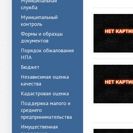
Муниципальная
служба
Муниципальный
контроль
Формы и образцы
документов
Порядок обжалования
НПА
Бюджет
Независимая оценка
качества
Кадастровая оценка
Поддержка малого и
среднего
предпринимательства
Имущественная