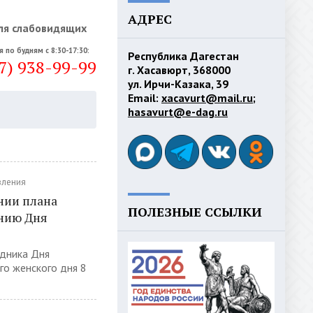
АДРЕС
ля слабовидящих
я по будням с 8:30-17:30:
Республика Дагестан
7) 938-99-99
г. Хасавюрт, 368000
ул. Ирчи-Казака, 39
Email:
xacavurt@mail.ru
;
hasavurt@e-dag.ru
вления
нии плана
ПОЛЕЗНЫЕ ССЫЛКИ
нию Дня
здника Дня
о женского дня 8