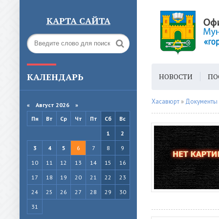
КАРТА САЙТА
КАЛЕНДАРЬ
НОВОСТИ
ПО
ГОРОДСКАЯ СРЕ
Хасавюрт
»
Документы
«
Август 2026 »
Пн
Вт
Ср
Чт
Пт
Сб
Вс
1
2
3
4
5
6
7
8
9
10
11
12
13
14
15
16
17
18
19
20
21
22
23
24
25
26
27
28
29
30
31