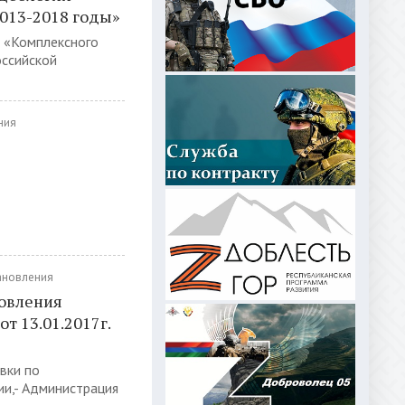
013-2018 годы»
 «Комплексного
оссийской
ния
ановления
новления
т 13.01.2017г.
вки по
и,- Администрация