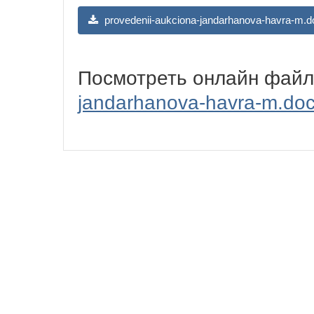
provedenii-aukciona-jandarhanova-havra-m.d
Посмотреть онлайн фай
jandarhanova-havra-m.do