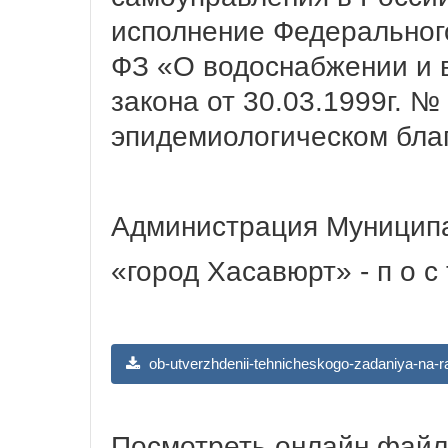
исполнение Федерального
ФЗ «О водоснабжении и 
закона от 30.03.1999г. №
эпидемиологическом благ
Администрация Муниципа
«город Хасавюрт» - п о с т
ob-utverzhdenii-tehnicheskogo-zadaniya-na-r
Посмотреть онлайн фай