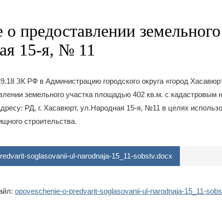
 о предоставлении земельного 
ая 15-я, № 11
.39.18 ЗК РФ в Администрацию городского округа «город Хасавюр
влении земельного участка площадью 402 кв.м. с кадастровым 
адресу: РД, г. Хасавюрт, ул.Народная 15-я, №11 в целях использ
щного строительства.
edvarit-soglasovanii-ul-narodnaja-15_11-sobstv.docx
айл:
opoveschenie-o-predvarit-soglasovanii-ul-narodnaja-15_11-sobs