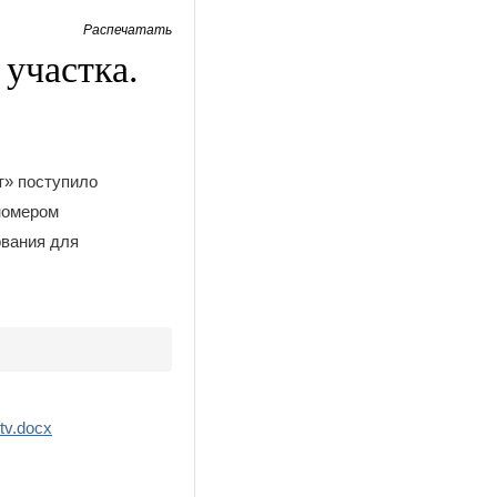
Распечатать
участка.
т» поступило
номером
ования для
tv.docx