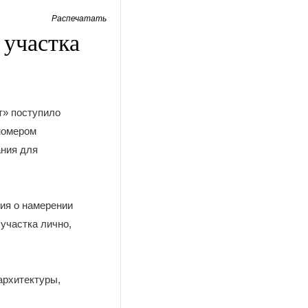
Распечатать
 участка
т» поступило
номером
ания для
ния о намерении
участка лично,
архитектуры,