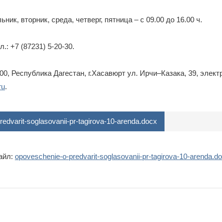
ник, вторник, среда, четверг, пятница – с 09.00 до 16.00 ч.
.: +7 (87231) 5-20-30.
0, Республика Дагестан, г.Хасавюрт ул. Ирчи–Казака, 39, элек
ru
.
edvarit-soglasovanii-pr-tagirova-10-arenda.docx
айл:
opoveschenie-o-predvarit-soglasovanii-pr-tagirova-10-arenda.d