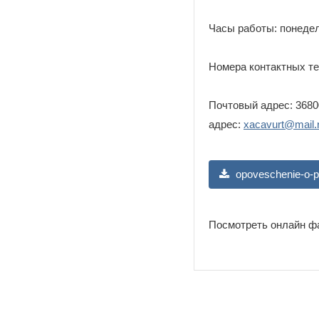
Часы работы: понедель
Номера контактных тел
Почтовый адрес: 36800
адрес:
xacavurt@mail.
opoveschenie-o-pr
Посмотреть онлайн ф