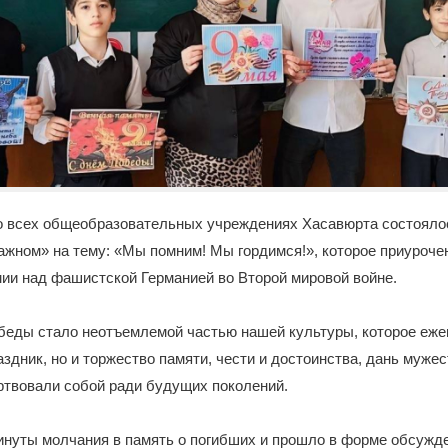
во всех общеобразовательных учреждениях Хасавюрта состояло
важном» на тему: «Мы помним! Мы гордимся!», которое приурочен
ии над фашистской Германией во Второй мировой войне.
еды стало неотъемлемой частью нашей культуры, которое еже
аздник, но и торжество памяти, чести и достоинства, дань мужес
ртвовали собой ради будущих поколений.
инуты молчания в память о погибших и прошло в форме обсужде