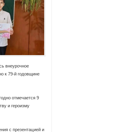
сь внеурочное
о к 79-й годовщине
годно отмечается 9
тву и героизму
ния с презентацией и