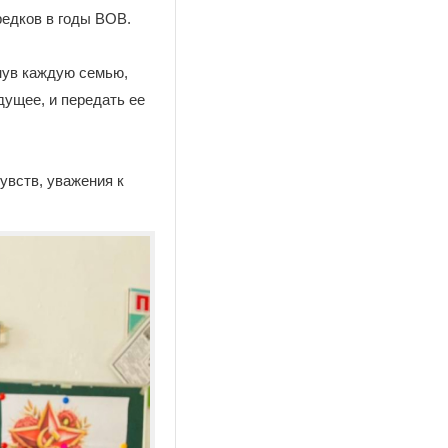
редков в годы ВОВ.
нув каждую семью,
дущее, и передать ее
увств, уважения к