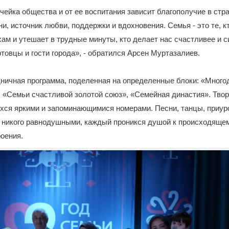
чейка общества и от ее воспитания зависит благополучие в стра
и, источник любви, поддержки и вдохновения. Семья - это те, кт
ам и утешает в трудные минуты, кто делает нас счастливее и с
товцы и гости города», - обратился Арсен Муртазалиев.
ничная программа, поделенная на определенные блоки: «Много
«Семьи счастливой золотой союз», «Семейная династия». Тво
хся яркими и запоминающимися номерами. Песни, танцы, приур
 никого равнодушными, каждый проникся душой к происходящем
роения.