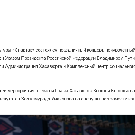
ьтуры «Спартак» состоялся праздничный концерт, приуроченный
ен Указом Президента Российской Федерации Владимиром Пути
ли Администрация Хасавюрта и Комплексный центр социальног
тей мероприятия от имени Главы Хасавюрта Корголи Корголиева
депутатов Хаджимурада Умаханова на сцену вышел заместител