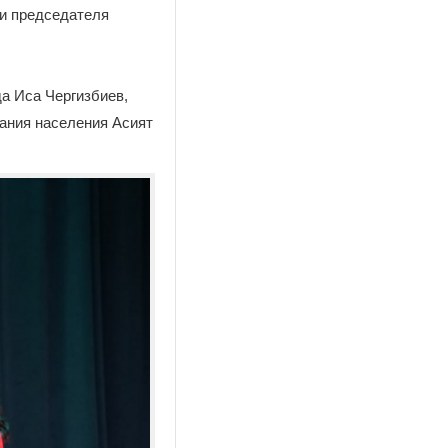
и председателя
да Иса Чергизбиев,
вания населения Асият