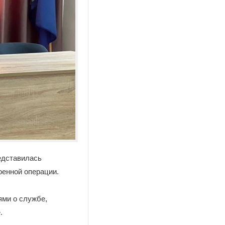
едставилась
оенной операции.
ями о службе,
.