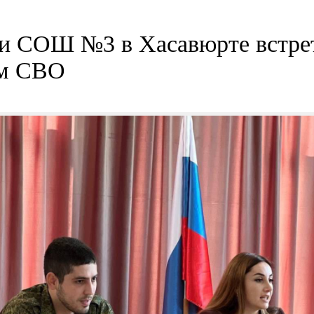
 СОШ №3 в Хасавюрте встрет
ом СВО