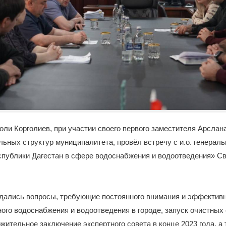
оли Корголиев, при участии своего первого заместителя Арслан
ьных структур муниципалитета, провёл встречу с и.о. генераль
публики Дагестан в сфере водоснабжения и водоотведения» Св
ждались вопросы, требующие постоянного внимания и эффектив
ого водоснабжения и водоотведения в городе, запуск очистных 
жительное заключение экспертного совета в конце 2023 года, а