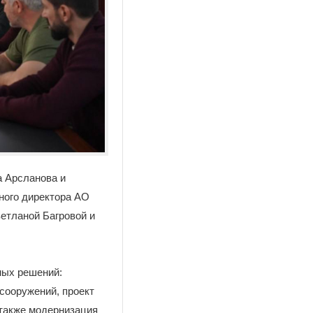
а Арсланова и
ного директора АО
етланой Багровой и
ных решений:
сооружений, проект
 также модернизация