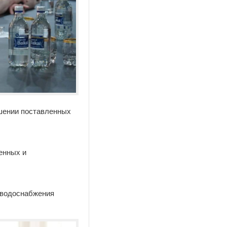
ешении поставленных
енных и
 водоснабжения