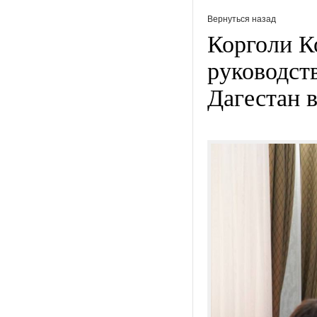
Вернуться назад
Корголи К
руководст
Дагестан 