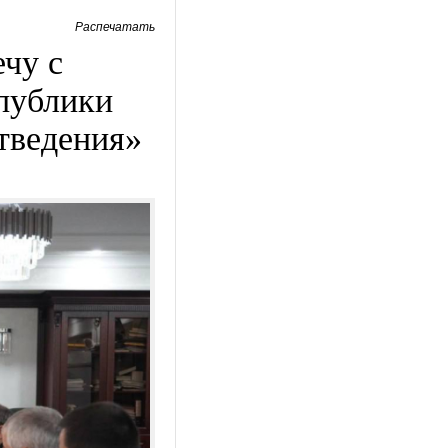
Распечатать
чу с
публики
тведения»