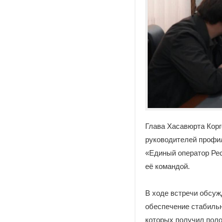
Глава Хасавюрта Корг
руководителей профил
«Единый оператор Рес
её командой.
В ходе встречи обсу
обеспечение стабильн
которых получил поло