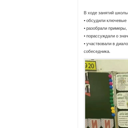
В ходе занятий школь
⦁ обсудили ключевые 
⦁ разобрали примеры,
⦁ порассуждали о зна
⦁ участвовали в диал
собеседника.