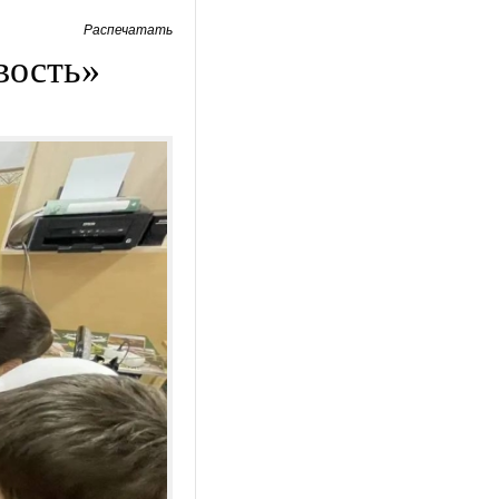
Распечатать
вость»