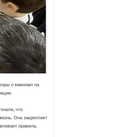
воры о важном» на
рации.
знали, что
жизнь. Она закрепляет
авливает правила,