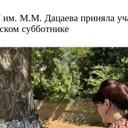
м. М.М. Дацаева приняла уча
ском субботнике