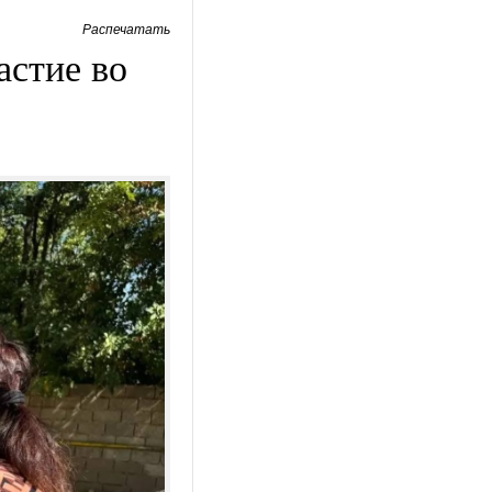
Распечатать
стие во