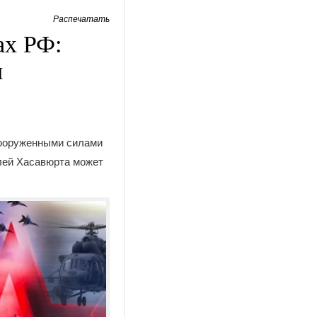
Распечатать
ах РФ:
и
Вооруженными силами
елей Хасавюрта может