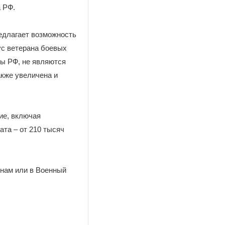
 РФ.
едлагает возможность
ус ветерана боевых
ны РФ, не являются
кже увеличена и
ие, включая
та – от 210 тысяч
нам или в Военный