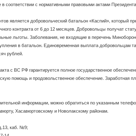
е в соответствии с нормативными правовыми актами Президента
нтов является добровольческий батальон «Каспий», который пр
чного контракта от 6 до 12 месяцев. Добровольцы получат стат
льные льготы. Заболевания, не входящие в перечень Миноборо
упления в батальон. Единовременная выплата добровольцам та
сяч рублей.
акта с ВС РФ гарантируется полное государственное обеспечен
скую помощь и продовольственное обеспечение. Заработная пла
нительной информации, можно обратиться по указанным телефо
савюрту, Хасавюртовскому и Новолакскому районам.
д.13, каб. №9;
7-14.