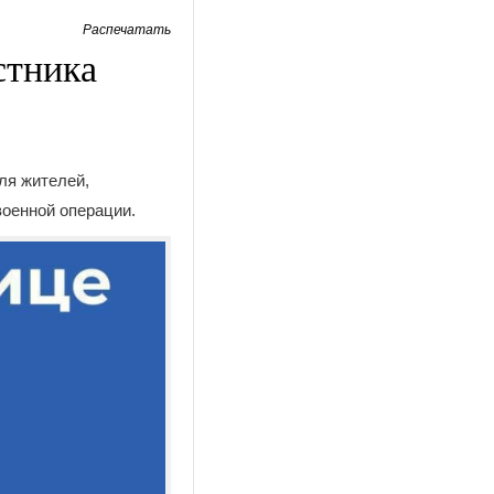
Распечатать
стника
ля жителей,
оенной операции.