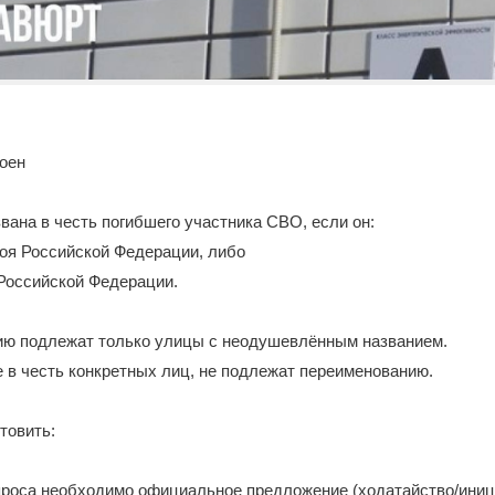
оен
вана в честь погибшего участника СВО, если он:
роя Российской Федерации, либо
Российской Федерации.
ию подлежат только улицы с неодушевлённым названием.
 в честь конкретных лиц, не подлежат переименованию.
товить:
проса необходимо официальное предложение (ходатайство/иниц