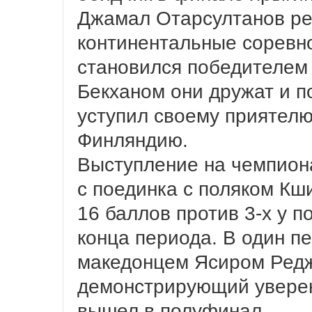
Джамал Отарсултанов ре
континентальные соревн
становился победителем
Бекханом они дружат и 
уступил своему приятелю
Финляндию.
Выступление на чемпиона
с поединка с поляком К
16 баллов против 3-х у п
конца периода. В один п
македонцем Ясиром Редж
демонстрирующий увере
вышел в полуфинал.