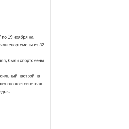
 по 19 ноября на
няли спортсмены из 32
тиля, были спортсмены
 сильный настрой на
азного достоинства» -
едов.