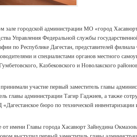
вом зале городской администрации МО «город Хасавю
ства Управления Федеральной службы государственной
рафии по Республике Дагестан, представителей филиал
ководителями и специалистами органов местного самоу
Гумбетовского, Казбековского и Новолакского районов
 принимали участие первый заместитель главы админи
ель главы администрации Тагир Гаджиев, а также сот
 «Дагестанское бюро по технической инвентаризации 
 от имени Главы города Хасавюрт Зайнудина Окмазова
овом выступил первый заместитель главы администра