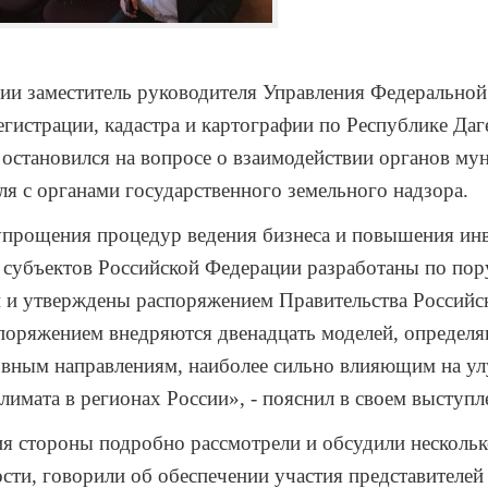
ии заместитель руководителя Управления Федерально
егистрации, кадастра и картографии по Республике Даг
остановился на вопросе о взаимодействии органов му
ля с органами государственного земельного надзора.
упрощения процедур ведения бизнеса и повышения ин
 субъектов Российской Федерации разработаны по по
 и утверждены распоряжением Правительства Российс
споряжением внедряются двенадцать моделей, определ
овным направлениям, наиболее сильно влияющим на у
лимата в регионах России», - пояснил в своем выступл
я стороны подробно рассмотрели и обсудили несколь
ости, говорили об обеспечении участия представителей