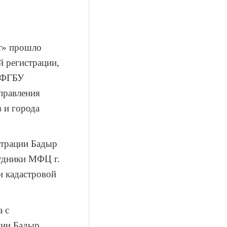
рт» прошло
 регистрации,
а ФГБУ
правления
 и города
страции Бадыр
рудники МФЦ г.
и кадастровой
 с
ции Бадыр