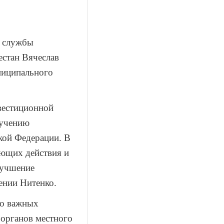
й службы
естан Вячеслав
ниципального
вестиционной
ручению
кой Федерации. В
яющих действия и
лучшение
ении Нитенко.
ко важных
 органов местного