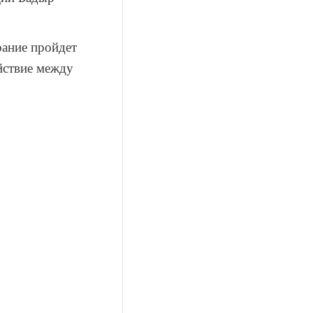
рание пройдет
йствие между