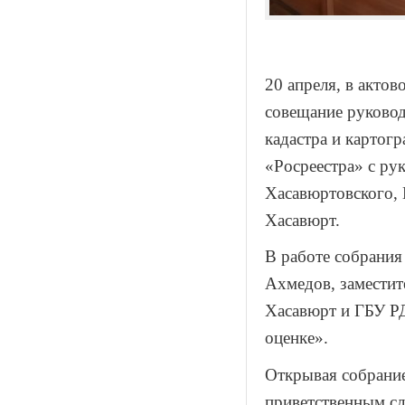
20 апреля, в акто
совещание руковод
кадастра и картог
«Росреестра» с ру
Хасавюртовского, 
Хасавюрт.
В работе собрания
Ахмедов, заместит
Хасавюрт и ГБУ РД
оценке».
Открывая собрание
приветственным сл