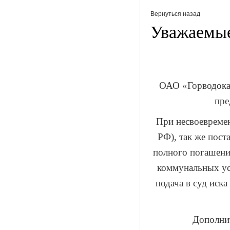
Вернуться назад
Уважаемые
ОАО «Горводокан
пре
При несвоевремен
РФ), так же пост
полного погашени
коммунальных ус
подача в суд иск
Дополни