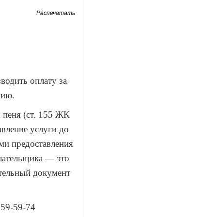
Распечатать
водить оплату за
нию.
 пеня (ст. 155 ЖК
авление услуги до
ми предоставления
лательщика — это
ительный документ
59-59-74