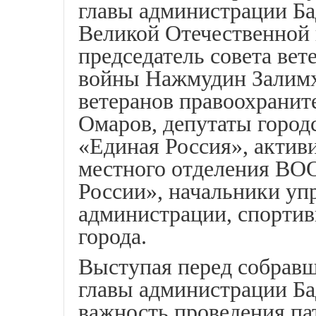
главы администрации Ба
Великой Отечественной
председатель совета ве
войны Нажмудин Залимха
ветеранов правоохранит
Омаров, депутаты город
«Единая Россия», актив
местного отделения ВО
России», начальники уп
администрации, спортив
города.
Выступая перед собравш
главы администрации Б
важность проведения па