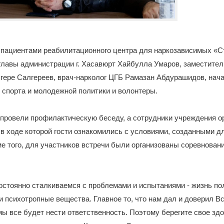
 пациентами реабилитационного центра для наркозависимых «С
главы администрации г. Хасавюрт Хайбулла Умаров, заместите
гере Салгереев, врач-нарколог ЦГБ Рамазан Абдурашидов, нач
 спорта и молодежной политики и волонтеры.
провели профилактическую беседу, а сотрудники учреждения о
 в ходе которой гости ознакомились с условиями, созданными д
е того, для участников встречи были организованы соревнован
стоянно сталкиваемся с проблемами и испытаниями - жизнь пол
, и психотропные вещества. Главное то, что нам дал и доверил 
мы все будет нести ответственность. Поэтому берегите свое зд