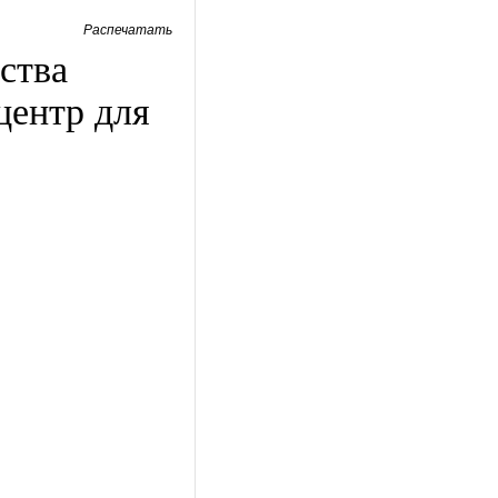
Распечатать
ства
центр для