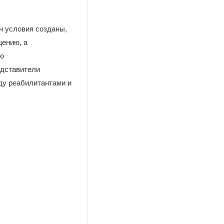
н условия созданы,
щению, а
ию
едставители
ду реабилитантами и