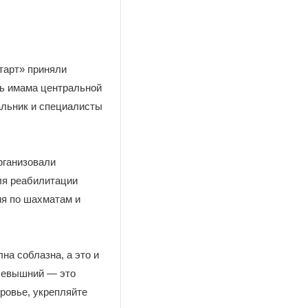
тарт» приняли
ль имама центральной
альник и специалисты
рганизовали
ля реабилитации
ия по шахматам и
на соблазна, а это и
Всевышний — это
оровье, укрепляйте