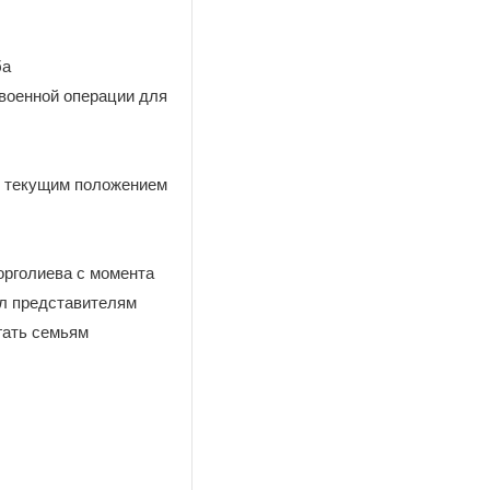
ба
 военной операции для
я текущим положением
орголиева с момента
ил представителям
гать семьям