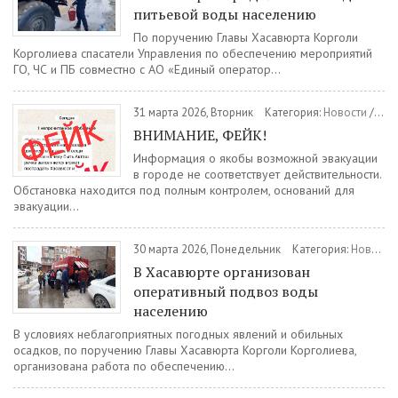
питьевой воды населению
По поручению Главы Хасавюрта Корголи
Корголиева спасатели Управления по обеспечению мероприятий
ГО, ЧС и ПБ совместно с АО «Единый оператор...
31 марта 2026, Вторник
Категория:
Новости
/
Общ
ВНИМАНИЕ, ФЕЙК!
Информация о якобы возможной эвакуации
в городе не соответствует действительности.
Обстановка находится под полным контролем, оснований для
эвакуации...
30 марта 2026, Понедельник
Категория:
Новости
В Хасавюрте организован
оперативный подвоз воды
населению
В условиях неблагоприятных погодных явлений и обильных
осадков, по поручению Главы Хасавюрта Корголи Корголиева,
организована работа по обеспечению...