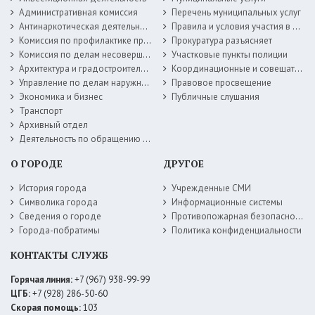
Административная комиссия
Перечень муниципальных услуг
Антинаркотическая деятельность
Правила и условия участия в жилищных программах
Комиссия по профилактике правонарушений
Прокуратура разъясняет
Комиссия по делам несовершеннолетних
Участковые пункты полиции
Архитектура и градостроительство
Координационные и совещательные органы
Управление по делам наружной рекламы
Правовое просвещение
Экономика и бизнес
Публичные слушания
Транспорт
Архивный отдел
Деятельность по обращению с животными без владельцев
О ГОРОДЕ
ДРУГОЕ
История города
Учрежденные СМИ
Символика города
Информационные системы
Сведения о городе
Противопожарная безопасность
Города-побратимы
Политика конфиденциальности
КОНТАКТЫ СЛУЖБ
Горячая линия:
+7 (967) 938-99-99
ЦГБ:
+7 (928) 286-50-60
Скорая помощь:
103