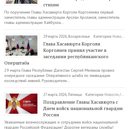
стихии
По поручению Главы Хасавюрта Корголи Корголиева первый
заместитель главы администрации Арслан Арсланов, заместитель
главы администрации Хайбулла...
29 марта 2026, Воскресенье
Категория:
Новости
Глава Хасавюрта Корголи
Корголиев принял участие в
заседании республиканского
Оперштаба
29 марта Глава Республики Дагестан Сергей Меликов провел
очередное заседание Оперативного штаба по ликвидации
последствий ливней. Руководители...
27 марта 2026, Пятница
Категория:
Новости
/
Общ
Поздравление Главы Хасавюрта с
Днем войск национальной гвардии
России
Уважаемые военнослужащие и сотрудники войск национальной
гвардии Российской Федерации! Дорогие ветераны службы!