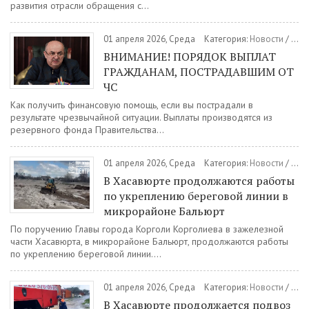
развития отрасли обращения с...
01 апреля 2026, Среда
Категория:
Новости
/
Общ
ВНИМАНИЕ! ПОРЯДОК ВЫПЛАТ
ГРАЖДАНАМ, ПОСТРАДАВШИМ ОТ
ЧС
Как получить финансовую помощь, если вы пострадали в
результате чрезвычайной ситуации. Выплаты производятся из
резервного фонда Правительства...
01 апреля 2026, Среда
Категория:
Новости
/
Общ
В Хасавюрте продолжаются работы
по укреплению береговой линии в
микрорайоне Бальюрт
По поручению Главы города Корголи Корголиева в зажелезной
части Хасавюрта, в микрорайоне Бальюрт, продолжаются работы
по укреплению береговой линии....
01 апреля 2026, Среда
Категория:
Новости
/
Общ
В Хасавюрте продолжается подвоз