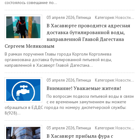
состоялось совещание по...
03 апреля 2026, Пятница
Категория:
Новости
/
Об
В Хасавюрте проводится адресная
доставка бутилированной воды,
направленной Главой Дагестана
Сергеем Меликовым
В рамках поручения Главы города Корголи Корголиева
организована доставка бутилированной питьевой воды,
направленной в Хасавюрт Главой Дагестана...
03 апреля 2026, Пятница
Категория:
Новости
/
Об
Внимание! Уважаемые жители!
По вопросам подвоза питьевой воды в связи
с ее временным замутнением вы можете
обращаться в ЕДДС города по номеру диспетчерской службы:
8(928)...
03 апреля 2026, Пятница
Категория:
Новости
/
Об
В Хасавюрт прибыла фура с