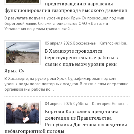
предотвращению нарушения
функционирования газопровода высокого давления
В результате подъема уровня реки Ярык-Су произошел подмыв
береговой линии. Силами специалистов ОАО «Даггаз» и
Управления по делам гражданской...
05 апреля 2026, Воскресенье
Категория:
Новости
В Хасавюрте проводятся
берегоукрепительные работы в
связи с подъемом уровня реки
Ярык-Су
В Хасавюрте, на русле реки Ярык-Су, зафиксирован подъем
уровня воды после повторных осадков. В связи с этим оперативно
организованы работы по...
04 апреля 2026, Суббота
Категория:
Новости
/
О
Корголи Корголиев представил
делегации из Правительства
Республики Дагестана последствия
неблагоприятной погоды