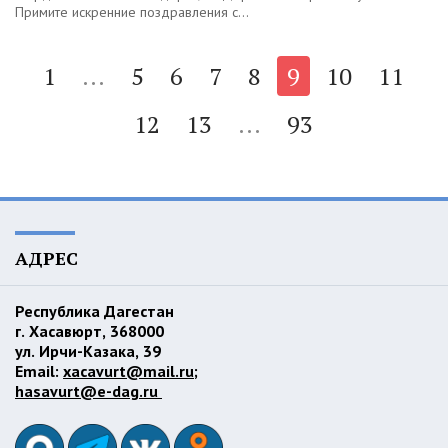
Примите искренние поздравления с...
1
...
5
6
7
8
9
10
11
12
13
...
93
АДРЕС
Республика Дагестан
г. Хасавюрт, 368000
ул. Ирчи-Казака, 39
Email:
xacavurt@mail.ru
;
hasavurt@e-dag.ru