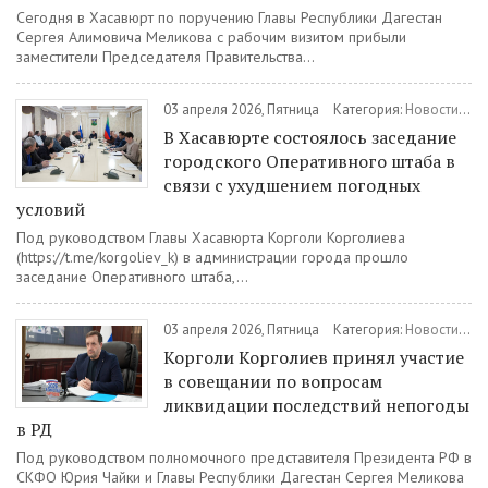
Сегодня в Хасавюрт по поручению Главы Республики Дагестан
Сергея Алимовича Меликова с рабочим визитом прибыли
заместители Председателя Правительства...
03 апреля 2026, Пятница
Категория:
Новости
/
Об
В Хасавюрте состоялось заседание
городского Оперативного штаба в
связи с ухудшением погодных
условий
Под руководством Главы Хасавюрта Корголи Корголиева
(https://t.me/korgoliev_k) в администрации города прошло
заседание Оперативного штаба,...
03 апреля 2026, Пятница
Категория:
Новости
/
Об
Корголи Корголиев принял участие
в совещании по вопросам
ликвидации последствий непогоды
в РД
Под руководством полномочного представителя Президента РФ в
СКФО Юрия Чайки и Главы Республики Дагестан Сергея Меликова