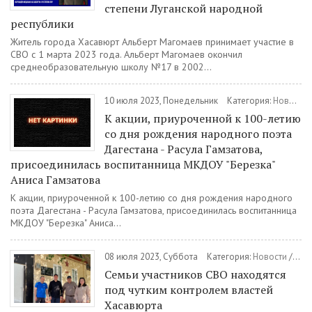
степени Луганской народной
республики
Житель города Хасавюрт Альберт Магомаев принимает участие в
СВО с 1 марта 2023 года. Альберт Магомаев окончил
среднеобразовательную школу №17 в 2002...
10 июля 2023, Понедельник
Категория:
Новости
К акции, приуроченной к 100-летию
со дня рождения народного поэта
Дагестана - Расула Гамзатова,
присоединилась воспитанница МКДОУ "Березка"
Аниса Гамзатова
К акции, приуроченной к 100-летию со дня рождения народного
поэта Дагестана - Расула Гамзатова, присоединилась воспитанница
МКДОУ "Березка" Аниса...
08 июля 2023, Суббота
Категория:
Новости
/
Час
Семьи участников СВО находятся
под чутким контролем властей
Хасавюрта