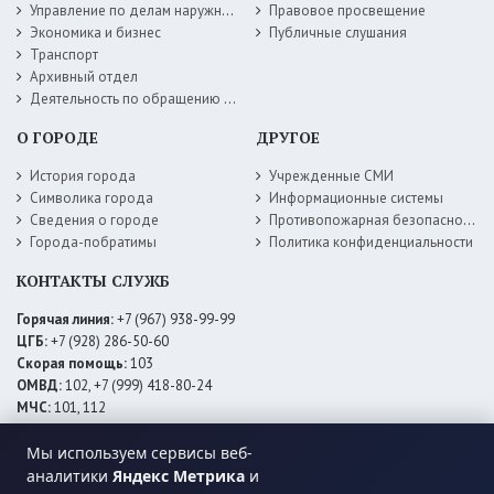
Управление по делам наружной рекламы
Правовое просвещение
Экономика и бизнес
Публичные слушания
Транспорт
Архивный отдел
Деятельность по обращению с животными без владельцев
О ГОРОДЕ
ДРУГОЕ
История города
Учрежденные СМИ
Символика города
Информационные системы
Сведения о городе
Противопожарная безопасность
Города-побратимы
Политика конфиденциальности
КОНТАКТЫ СЛУЖБ
Горячая линия:
+7 (967) 938-99-99
ЦГБ:
+7 (928) 286-50-60
Скорая помощь:
103
ОМВД:
102, +7 (999) 418-80-24
МЧС:
101, 112
ЕДДС:
+7 (928) 576-09-83
Мы используем сервисы веб-
Электросети:
+7 (800) 220-02-20
Даггаз:
+7 (928) 980-64-04
аналитики
Яндекс Метрика
и