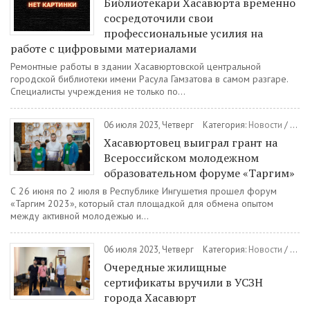
Библиотекари Хасавюрта временно
сосредоточили свои
профессиональные усилия на
работе с цифровыми материалами
Ремонтные работы в здании Хасавюртовской центральной
городской библиотеки имени Расула Гамзатова в самом разгаре.
Специалисты учреждения не только по...
06 июля 2023, Четверг
Категория:
Новости
/
Спор
Хасавюртовец выиграл грант на
Всероссийском молодежном
образовательном форуме «Таргим»
С 26 июня по 2 июля в Республике Ингушетия прошел форум
«Таргим 2023», который стал площадкой для обмена опытом
между активной молодежью и...
06 июля 2023, Четверг
Категория:
Новости
/
Общ
Очередные жилищные
сертификаты вручили в УСЗН
города Хасавюрт