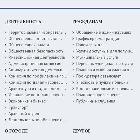
ДЕЯТЕЛЬНОСТЬ
ГРАЖДАНАМ
Территориальная избирательная комиссия
Обращение в администрацию
Общественная деятельность
График приема граждан
Общественная палата
Прием граждан
Общественная безопастность
Услуги доступные для получения в электронной форме
Инвестиционная деятельность
Муниципальные услуги
Административная комиссия
Перечень муниципальных услуг
Антинаркотическая деятельность
Правила и условия участия в жилищных программах
Комиссия по профилактике правонарушений
Прокуратура разъясняет
Комиссия по делам несовершеннолетних
Участковые пункты полиции
Архитектура и градостроительство
Координационные и совещательные органы
Управление по делам наружной рекламы
Правовое просвещение
Экономика и бизнес
Публичные слушания
Транспорт
Архивный отдел
Деятельность по обращению с животными без владельцев
О ГОРОДЕ
ДРУГОЕ