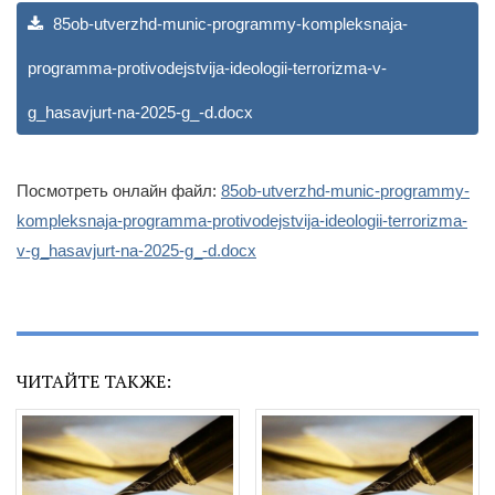
85ob-utverzhd-munic-programmy-kompleksnaja-
programma-protivodejstvija-ideologii-terrorizma-v-
g_hasavjurt-na-2025-g_-d.docx
Посмотреть онлайн файл:
85ob-utverzhd-munic-programmy-
kompleksnaja-programma-protivodejstvija-ideologii-terrorizma-
v-g_hasavjurt-na-2025-g_-d.docx
ЧИТАЙТЕ ТАКЖЕ: