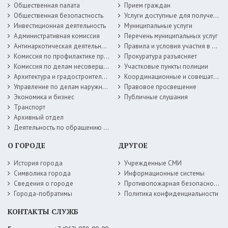
Общественная палата
Прием граждан
Общественная безопастность
Услуги доступные для получения в электронной форме
Инвестиционная деятельность
Муниципальные услуги
Административная комиссия
Перечень муниципальных услуг
Антинаркотическая деятельность
Правила и условия участия в жилищных программах
Комиссия по профилактике правонарушений
Прокуратура разъясняет
Комиссия по делам несовершеннолетних
Участковые пункты полиции
Архитектура и градостроительство
Координационные и совещательные органы
Управление по делам наружной рекламы
Правовое просвещение
Экономика и бизнес
Публичные слушания
Транспорт
Архивный отдел
Деятельность по обращению с животными без владельцев
О ГОРОДЕ
ДРУГОЕ
История города
Учрежденные СМИ
Символика города
Информационные системы
Сведения о городе
Противопожарная безопасность
Города-побратимы
Политика конфиденциальности
КОНТАКТЫ СЛУЖБ