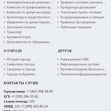
Антинаркотическая деятельность
Правила и условия участия в жилищных программах
Комиссия по профилактике правонарушений
Прокуратура разъясняет
Комиссия по делам несовершеннолетних
Участковые пункты полиции
Архитектура и градостроительство
Координационные и совещательные органы
Управление по делам наружной рекламы
Правовое просвещение
Экономика и бизнес
Публичные слушания
Транспорт
Архивный отдел
Деятельность по обращению с животными без владельцев
О ГОРОДЕ
ДРУГОЕ
История города
Учрежденные СМИ
Символика города
Информационные системы
Сведения о городе
Противопожарная безопасность
Города-побратимы
Политика конфиденциальности
КОНТАКТЫ СЛУЖБ
Горячая линия:
+7 (967) 938-99-99
ЦГБ:
+7 (928) 286-50-60
Скорая помощь:
103
ОМВД:
102, +7 (999) 418-80-24