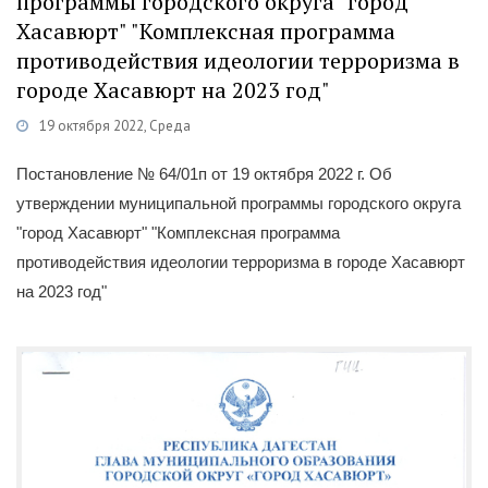
программы городского округа "город
Хасавюрт" "Комплексная программа
противодействия идеологии терроризма в
городе Хасавюрт на 2023 год"
19 октября 2022, Среда
ории
Постановления
/
Нормативно-правовые акты АТК МО ГО г. Хасавюрт
Постановление № 64/01п от 19 октября 2022 г. Об
утверждении муниципальной программы городского округа
"город Хасавюрт" "Комплексная программа
противодействия идеологии терроризма в городе Хасавюрт
на 2023 год"