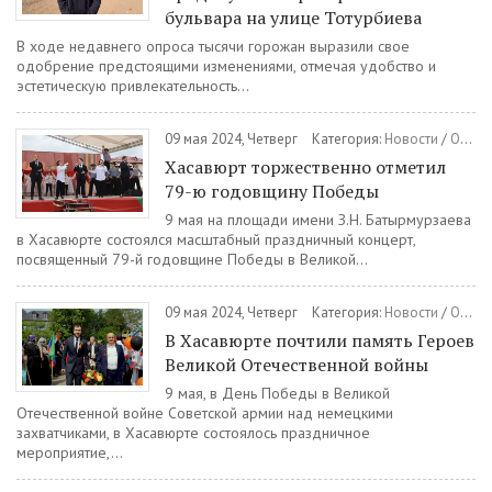
бульвара на улице Тотурбиева
В ходе недавнего опроса тысячи горожан выразили свое
одобрение предстоящими изменениями, отмечая удобство и
эстетическую привлекательность...
09 мая 2024, Четверг
Категория:
Новости
/
Общество
Хасавюрт торжественно отметил
79-ю годовщину Победы
9 мая на площади имени З.Н. Батырмурзаева
в Хасавюрте состоялся масштабный праздничный концерт,
посвященный 79-й годовщине Победы в Великой...
09 мая 2024, Четверг
Категория:
Новости
/
Общество
В Хасавюрте почтили память Героев
Великой Отечественной войны
9 мая, в День Победы в Великой
Отечественной войне Советской армии над немецкими
захватчиками, в Хасавюрте состоялось праздничное
мероприятие,...