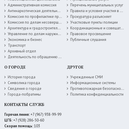
Административная комиссия
Перечень муниципальных услуг
Антинаркотическая деятельность
Правила и условия участия в жилищных программах
Комиссия по профилактике правонарушений
Прокуратура разъясняет
Комиссия по делам несовершеннолетних
Участковые пункты полиции
Архитектура и градостроительство
Координационные и совещательные органы
Управление по делам наружной рекламы
Правовое просвещение
Экономика и бизнес
Публичные слушания
Транспорт
Архивный отдел
Деятельность по обращению с животными без владельцев
О ГОРОДЕ
ДРУГОЕ
История города
Учрежденные СМИ
Символика города
Информационные системы
Сведения о городе
Противопожарная безопасность
Города-побратимы
Политика конфиденциальности
КОНТАКТЫ СЛУЖБ
Горячая линия:
+7 (967) 938-99-99
ЦГБ:
+7 (928) 286-50-60
Скорая помощь:
103