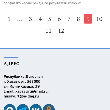
профилактические рейды, по результатам которых...
1
...
3
4
5
6
7
8
9
10
11
12
АДРЕС
Республика Дагестан
г. Хасавюрт, 368000
ул. Ирчи-Казака, 39
Email:
xacavurt@mail.ru
;
hasavurt@e-dag.ru