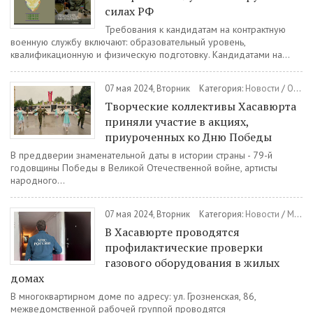
силах РФ
Требования к кандидатам на контрактную
военную службу включают: образовательный уровень,
квалификационную и физическую подготовку. Кандидатами на...
07 мая 2024, Вторник
Категория:
Новости
/
Общество
Творческие коллективы Хасавюрта
приняли участие в акциях,
приуроченных ко Дню Победы
В преддверии знаменательной даты в истории страны - 79-й
годовщины Победы в Великой Отечественной войне, артисты
народного...
07 мая 2024, Вторник
Категория:
Новости
/
МЧС
В Хасавюрте проводятся
профилактические проверки
газового оборудования в жилых
домах
В многоквартирном доме по адресу: ул. Грозненская, 86,
межведомственной рабочей группой проводятся