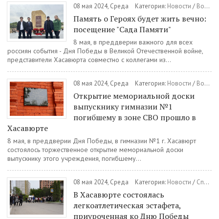
08 мая 2024, Среда
Категория:
Новости
/
Военная служба по контракту
Память о Героях будет жить вечно:
посещение "Сада Памяти"
8 мая, в преддверии важного для всех
россиян события - Дня Победы в Великой Отечественной войне,
представители Хасавюрта совместно с коллегами из...
08 мая 2024, Среда
Категория:
Новости
/
Военная служба по контракту
Открытие мемориальной доски
выпускнику гимназии №1
погибшему в зоне СВО прошло в
Хасавюрте
8 мая, в преддверии Дня Победы, в гимназии №1 г. Хасавюрт
состоялось торжественное открытие мемориальной доски
выпускнику этого учреждения, погибшему...
08 мая 2024, Среда
Категория:
Новости
/
Спорт
В Хасавюрте состоялась
легкоатлетическая эстафета,
приуроченная ко Дню Победы