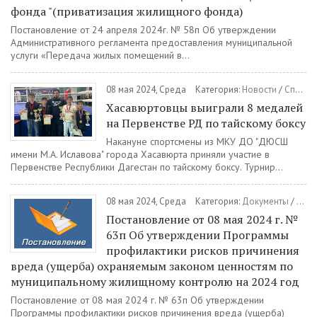
фонда "(приватизация жилищного фонда)
Постановление от 24 апреля 2024г. № 58п Об утверждении
Административного регламента предоставления муниципальной
услуги «Передача жилых помещений в...
08 мая 2024, Среда
Категория:
Новости
/
Спорт
Хасавюртовцы выиграли 8 медалей
на Первенстве РД по тайскому боксу
Накануне спортсмены из МКУ ДО "ДЮСШ
имени М.А. Иславова" города Хасавюрта приняли участие в
Первенстве Республики Дагестан по тайскому боксу. Турнир...
08 мая 2024, Среда
Категория:
Документы
/
Пост
Постановление от 08 мая 2024 г. №
63п Об утверждении Программы
профилактики рисков причинения
вреда (ущерба) охраняемым законом ценностям по
муниципальному жилищному контролю на 2024 год
Постановление от 08 мая 2024 г. № 63п Об утверждении
Программы профилактики рисков причинения вреда (ущерба)