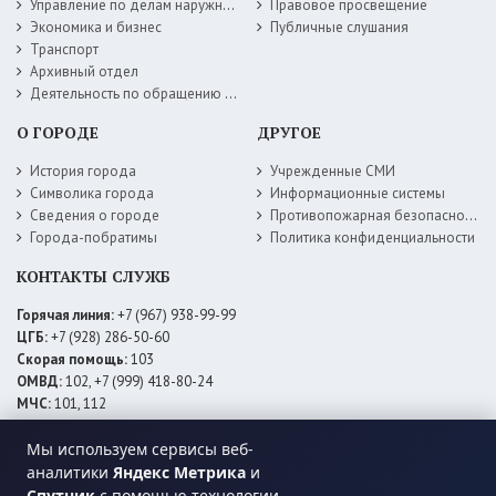
Управление по делам наружной рекламы
Правовое просвещение
Экономика и бизнес
Публичные слушания
Транспорт
Архивный отдел
Деятельность по обращению с животными без владельцев
О ГОРОДЕ
ДРУГОЕ
История города
Учрежденные СМИ
Символика города
Информационные системы
Сведения о городе
Противопожарная безопасность
Города-побратимы
Политика конфиденциальности
КОНТАКТЫ СЛУЖБ
Горячая линия:
+7 (967) 938-99-99
ЦГБ:
+7 (928) 286-50-60
Скорая помощь:
103
ОМВД:
102, +7 (999) 418-80-24
МЧС:
101, 112
ЕДДС:
+7 (928) 576-09-83
Электросети:
+7 (800) 220-02-20
Мы используем сервисы веб-
Даггаз:
+7 (928) 980-64-04
аналитики
Яндекс Метрика
и
Горводоснаб:
+7 (928) 559-59-74
Спутник
с помощью технологии