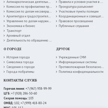
Антинаркотическая деятельность
Правила и условия участия в жилищных программах
Комиссия по профилактике правонарушений
Прокуратура разъясняет
Комиссия по делам несовершеннолетних
Участковые пункты полиции
Архитектура и градостроительство
Координационные и совещательные органы
Управление по делам наружной рекламы
Правовое просвещение
Экономика и бизнес
Публичные слушания
Транспорт
Архивный отдел
Деятельность по обращению с животными без владельцев
О ГОРОДЕ
ДРУГОЕ
История города
Учрежденные СМИ
Символика города
Информационные системы
Сведения о городе
Противопожарная безопасность
Города-побратимы
Политика конфиденциальности
КОНТАКТЫ СЛУЖБ
Горячая линия:
+7 (967) 938-99-99
ЦГБ:
+7 (928) 286-50-60
Скорая помощь:
103
ОМВД:
102, +7 (999) 418-80-24
МЧС:
101, 112