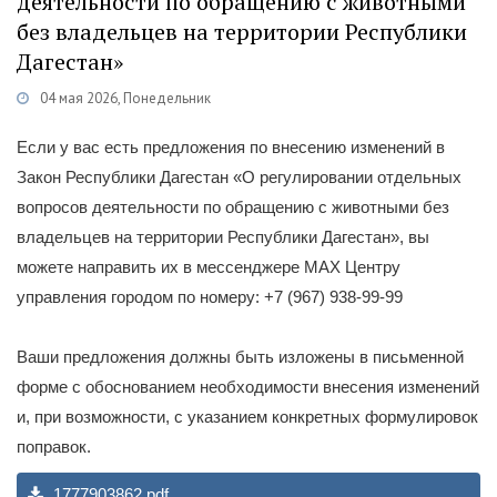
деятельности по обращению с животными
без владельцев на территории Республики
Дагестан»
04 мая 2026, Понедельник
ории
Деятельность
/
Работа по обращению с животными без владельцев
Если у вас есть предложения по внесению изменений в
Закон Республики Дагестан «О регулировании отдельных
вопросов деятельности по обращению с животными без
владельцев на территории Республики Дагестан», вы
можете направить их в мессенджере МАХ Центру
управления городом по номеру: +7 (967) 938-99-99
Ваши предложения должны быть изложены в письменной
форме с обоснованием необходимости внесения изменений
и, при возможности, с указанием конкретных формулировок
поправок.
1777903862.pdf