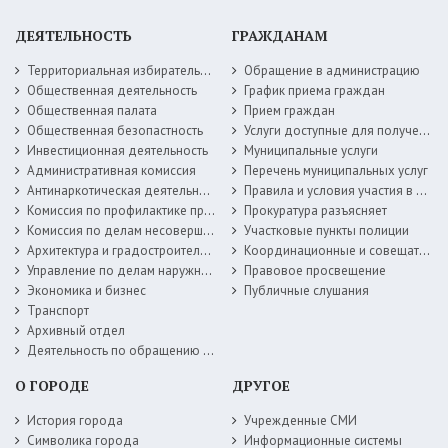
ДЕЯТЕЛЬНОСТЬ
ГРАЖДАНАМ
Территориальная избирательная комиссия
Обращение в администрацию
Общественная деятельность
График приема граждан
Общественная палата
Прием граждан
Общественная безопастность
Услуги доступные для получения в электронной форме
Инвестиционная деятельность
Муниципальные услуги
Административная комиссия
Перечень муниципальных услуг
Антинаркотическая деятельность
Правила и условия участия в жилищных программах
Комиссия по профилактике правонарушений
Прокуратура разъясняет
Комиссия по делам несовершеннолетних
Участковые пункты полиции
Архитектура и градостроительство
Координационные и совещательные органы
Управление по делам наружной рекламы
Правовое просвещение
Экономика и бизнес
Публичные слушания
Транспорт
Архивный отдел
Деятельность по обращению с животными без владельцев
О ГОРОДЕ
ДРУГОЕ
История города
Учрежденные СМИ
Символика города
Информационные системы