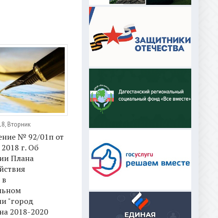
18, Вторник
ение № 92/01п от
2018 г. Об
ии Плана
йствия
 в
льном
и "город
на 2018-2020