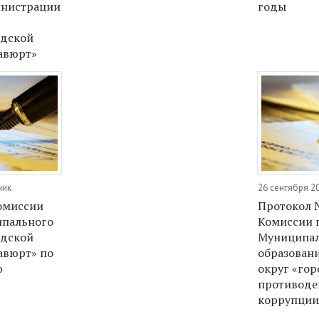
нистрации
годы
одской
савюрт»
ник
26 сентября 20
омиссии
Протокол 
ипального
Комиссии 
одской
Муниципал
авюрт» по
образован
ю
округ «гор
противоде
коррупции