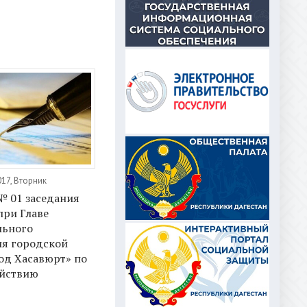
17, Вторник
№ 01 заседания
при Главе
ьного
ия городской
од Хасавюрт» по
йствию