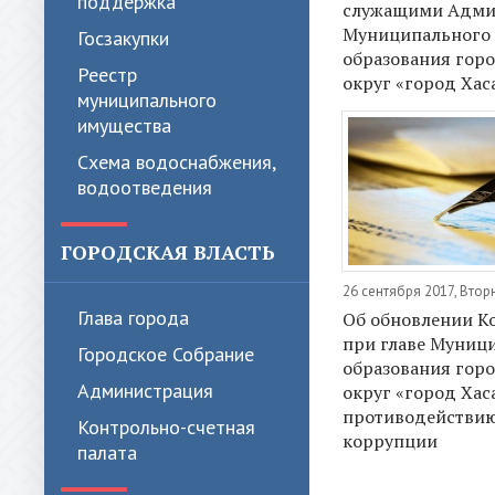
поддержка
служащими Адми
Муниципального
Госзакупки
образования гор
Реестр
округ «город Ха
муниципального
имущества
Схема водоснабжения,
водоотведения
ГОРОДСКАЯ ВЛАСТЬ
26 сентября 2017, Втор
Глава города
Об обновлении К
при главе Муниц
Городское Собрание
образования гор
Администрация
округ «город Хас
противодействи
Контрольно-счетная
коррупции
палата