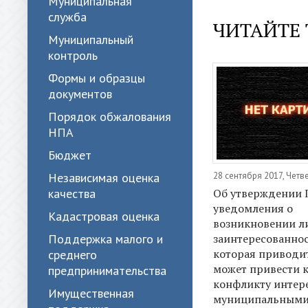
Муниципальная
служба
ЧИТАЙТЕ 
Муниципальный
контроль
Формы и образцы
документов
Порядок обжалования
НПА
Бюджет
28 сентября 2017, Четв
Независимая оценка
Об утверждении 
качества
уведомления о
Кадастровая оценка
возникновении л
заинтересованнос
Поддержка малого и
которая приводи
среднего
может привести 
предпринимательства
конфликту интере
Имущественная
муниципальным