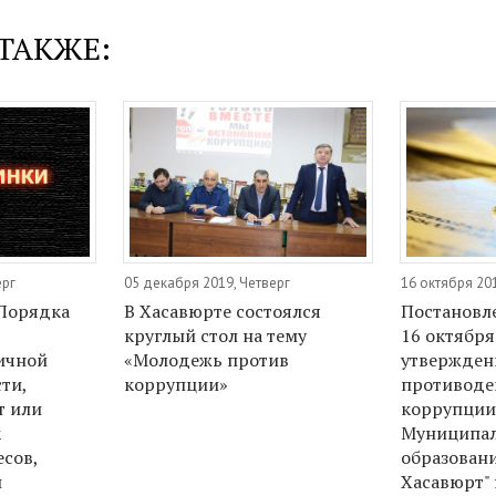
ТАКЖЕ:
ерг
05 декабря 2019, Четверг
16 октября 20
Порядка
В Хасавюрте состоялся
Постановл
круглый стол на тему
16 октября 
ичной
«Молодежь против
утвержден
ти,
коррупции»
противоде
т или
коррупции
к
Муниципа
сов,
образовани
и
Хасавюрт" 