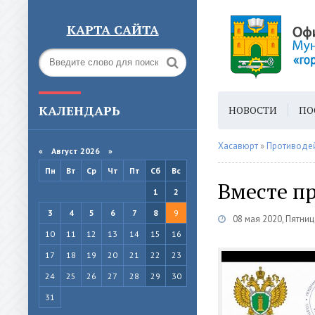
КАРТА САЙТА
КАЛЕНДАРЬ
НОВОСТИ
ПО
ГОРОДСКАЯ СРЕ
Хасавюрт
»
Противодей
«
Август 2026 »
Пн
Вт
Ср
Чт
Пт
Сб
Вс
Вместе п
1
2
3
4
5
6
7
8
9
08 мая 2020, Пятниц
10
11
12
13
14
15
16
17
18
19
20
21
22
23
24
25
26
27
28
29
30
31