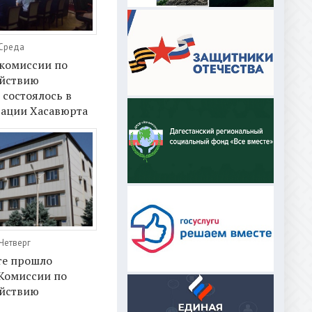
 Среда
 комиссии по
йствию
состоялось в
ации Хасавюрта
 Четверг
те прошло
 Комиссии по
йствию