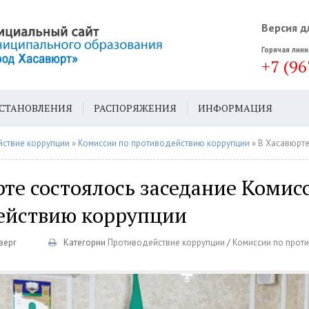
Версия д
Горячая лини
+7 (96
СТАНОВЛЕНИЯ
РАСПОРЯЖЕНИЯ
ИНФОРМАЦИЯ
ДА
ГЕН. ПЛАН
ствие коррупции
»
Комиссии по противодействию коррупции
» В Хасавюрте состоялось засе
те состоялось заседание Комис
ействию коррупции
верг
Категории
Противодействие коррупции
/
Комиссии по прот