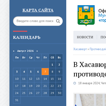
КАРТА САЙТА
КАЛЕНДАРЬ
НОВОСТИ
ПО
ГОРОДСКАЯ СРЕ
Хасавюрт
»
Противодей
«
Август 2026 »
Пн
Вт
Ср
Чт
Пт
Сб
Вс
В Хасавюр
1
2
противод
3
4
5
6
7
8
9
10
11
12
13
14
15
16
18 января 2024, Чет
17
18
19
20
21
22
23
24
25
26
27
28
29
30
31