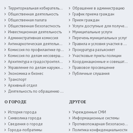
Территориальная избирательная комиссия
Обращение в администрацию
Общественная деятельность
График приема граждан
Общественная палата
Прием граждан
Общественная безопастность
Услуги доступные для получения в электронной форме
Инвестиционная деятельность
Муниципальные услуги
Административная комиссия
Перечень муниципальных услуг
Антинаркотическая деятельность
Правила и условия участия в жилищных программах
Комиссия по профилактике правонарушений
Прокуратура разъясняет
Комиссия по делам несовершеннолетних
Участковые пункты полиции
Архитектура и градостроительство
Координационные и совещательные органы
Управление по делам наружной рекламы
Правовое просвещение
Экономика и бизнес
Публичные слушания
Транспорт
Архивный отдел
Деятельность по обращению с животными без владельцев
О ГОРОДЕ
ДРУГОЕ
История города
Учрежденные СМИ
Символика города
Информационные системы
Сведения о городе
Противопожарная безопасность
Города-побратимы
Политика конфиденциальности