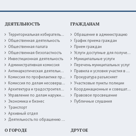
ДЕЯТЕЛЬНОСТЬ
ГРАЖДАНАМ
Территориальная избирательная комиссия
Обращение в администрацию
Общественная деятельность
График приема граждан
Общественная палата
Прием граждан
Общественная безопастность
Услуги доступные для получения в электронной форме
Инвестиционная деятельность
Муниципальные услуги
Административная комиссия
Перечень муниципальных услуг
Антинаркотическая деятельность
Правила и условия участия в жилищных программах
Комиссия по профилактике правонарушений
Прокуратура разъясняет
Комиссия по делам несовершеннолетних
Участковые пункты полиции
Архитектура и градостроительство
Координационные и совещательные органы
Управление по делам наружной рекламы
Правовое просвещение
Экономика и бизнес
Публичные слушания
Транспорт
Архивный отдел
Деятельность по обращению с животными без владельцев
О ГОРОДЕ
ДРУГОЕ