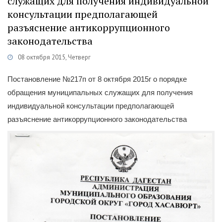
служащих для получения индивидуальной
консультации предполагающей
разъяснение антикоррупционного
законодательства
08 октября 2015, Четверг
егории
Противодействие коррупции
/
Нормативные правовые и иные акты
Постановление №217п от 8 октября 2015г о порядке
обращения муниципальных служащих для получения
индивидуальной консультации предполагающей
разъяснение антикоррупционного законодательства