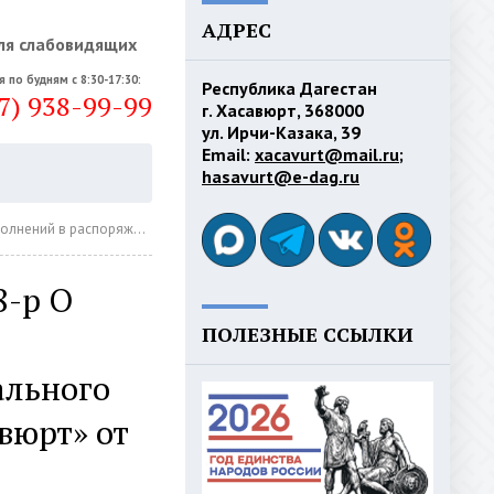
АДРЕС
ля слабовидящих
я по будням с 8:30-17:30:
Республика Дагестан
7) 938-99-99
г. Хасавюрт, 368000
ул. Ирчи-Казака, 39
Email:
xacavurt@mail.ru
;
hasavurt@e-dag.ru
ород Хасавюрт» от 19 января 2021г. Nº 19-р
8-р О
ПОЛЕЗНЫЕ ССЫЛКИ
льного
вюрт» от