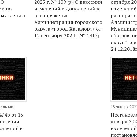
 О
2025 г. № 109-р «О внесении
октября 20
ии по
изменений и дополнений в
изменений
выявлению
распоряжение
распоряже
Администрации городского
Админист
округа «город Хасавюрт» от
Муниципал
12 сентября 2024г. Nº 1417р
образован
округ "гор
24.12.2018
дельник
18 января 202
74р от 15
Постановл
внесении
января 202
олнений в
изменений
постановл