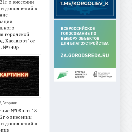
21г о внесении
 и дополнений в
ние
рации
ьного
ия городской
од Хасавюрт" от
г. №740р
2, Вторник
ение №08п от 18
2г о внесении
 и дополнений в
ение