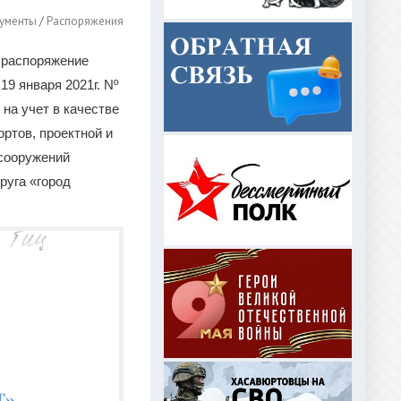
ументы
/
Распоряжения
в распоряжение
9 января 2021г. Nº
на учет в качестве
ртов, проектной и
 сооружений
руга «город