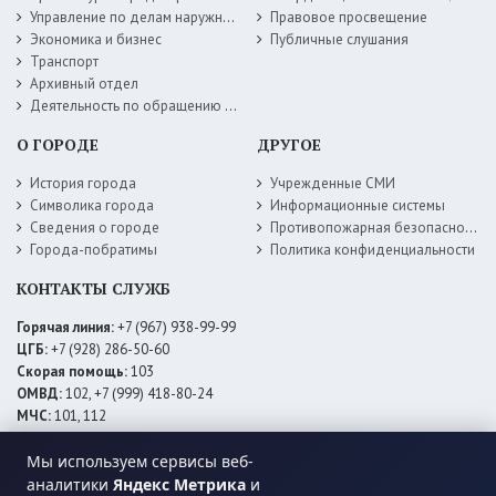
Управление по делам наружной рекламы
Правовое просвещение
Экономика и бизнес
Публичные слушания
Транспорт
Архивный отдел
Деятельность по обращению с животными без владельцев
О ГОРОДЕ
ДРУГОЕ
История города
Учрежденные СМИ
Символика города
Информационные системы
Сведения о городе
Противопожарная безопасность
Города-побратимы
Политика конфиденциальности
КОНТАКТЫ СЛУЖБ
Горячая линия:
+7 (967) 938-99-99
ЦГБ:
+7 (928) 286-50-60
Скорая помощь:
103
ОМВД:
102, +7 (999) 418-80-24
МЧС:
101, 112
ЕДДС:
+7 (928) 576-09-83
Мы используем сервисы веб-
Электросети:
+7 (800) 220-02-20
Даггаз:
+7 (928) 980-64-04
аналитики
Яндекс Метрика
и