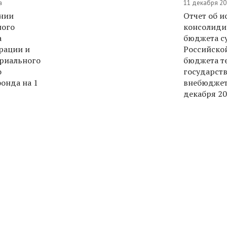
а
11 декабря 20
ении
Отчет об 
ного
консолиди
а
бюджета с
рации и
Российско
риального
бюджета т
о
государст
онда на 1
внебюджет
декабря 20