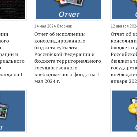
14 мая 2024, Вторник
12 января 202
ении
Отчет об исполнении
Отчет об 
ного
консолидированного
консолиди
а
бюджета субъекта
бюджета с
рации и
Российской Федерации и
Российско
риального
бюджета территориального
бюджета т
о
государственного
государст
онда на 1
внебюджетного фонда на 1
внебюджет
мая 2024 г.
января 202