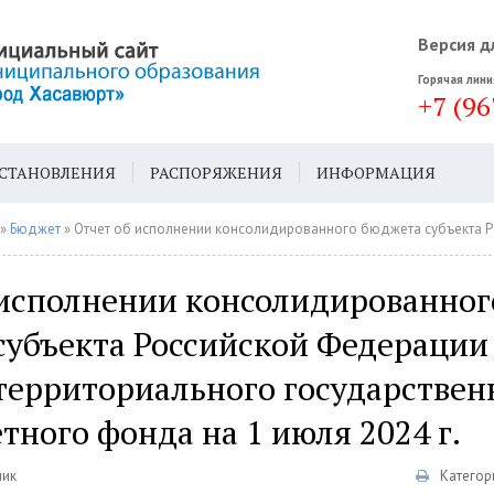
Версия д
Горячая лини
+7 (96
СТАНОВЛЕНИЯ
РАСПОРЯЖЕНИЯ
ИНФОРМАЦИЯ
ДА
ГЕН. ПЛАН
»
Бюджет
» Отчет об исполнении консолидированного бюджета субъекта Российской Федерации и бюджета территориального государственног
 исполнении консолидированног
субъекта Российской Федерации
территориального государствен
ного фонда на 1 июля 2024 г.
ник
Категор