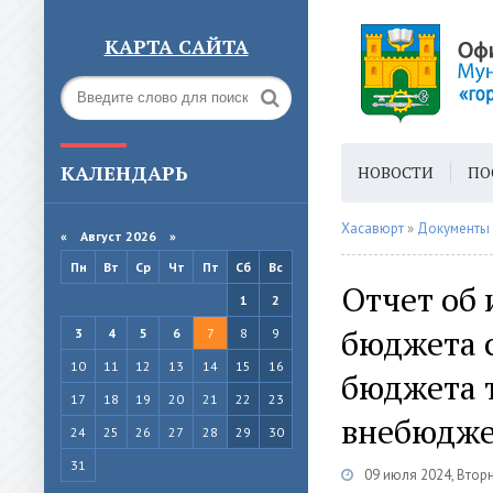
КАРТА САЙТА
КАЛЕНДАРЬ
НОВОСТИ
ПО
ГОРОДСКАЯ СРЕ
Хасавюрт
»
Документы
«
Август 2026 »
Пн
Вт
Ср
Чт
Пт
Сб
Вс
Отчет об
1
2
бюджета 
3
4
5
6
7
8
9
10
11
12
13
14
15
16
бюджета 
17
18
19
20
21
22
23
внебюджет
24
25
26
27
28
29
30
31
09 июля 2024, Втор