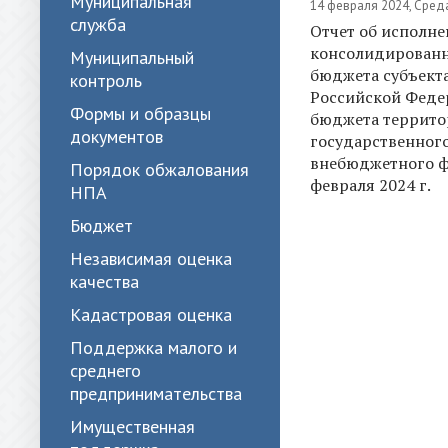
Муниципальная
14 февраля 2024, Сред
служба
Отчет об исполн
консолидирован
Муниципальный
бюджета субъект
контроль
Российской Феде
Формы и образцы
бюджета террито
документов
государственног
внебюджетного ф
Порядок обжалования
февраля 2024 г.
НПА
Бюджет
Независимая оценка
качества
Кадастровая оценка
Поддержка малого и
среднего
предпринимательства
Имущественная