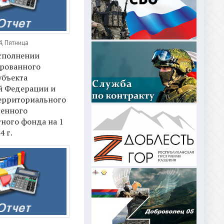
4, Пятница
исполнении
рованного
убъекта
й Федерации и
ерриториального
венного
ного фонда на 1
4 г.