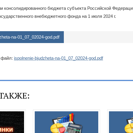
ии консолидированного бюджета субъекта Российской Федераци
осударственного внебюджетного фонда на 1 июля 2024 г.
dzheta-na-01_07_02024-god.pdf
 файл:
ispolnenie-bjudzheta-na-01_07_02024-god.pdf
ТАКЖЕ: