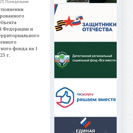
23, Понедельник
исполнении
рованного
убъекта
й Федерации и
ерриториального
венного
ного фонда на 1
23 г.