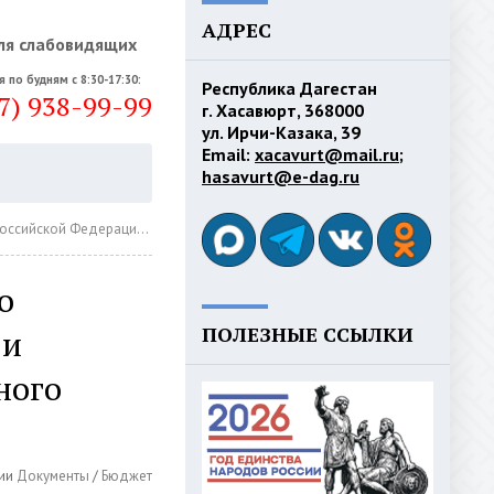
АДРЕС
ля слабовидящих
я по будням с 8:30-17:30:
Республика Дагестан
7) 938-99-99
г. Хасавюрт, 368000
ул. Ирчи-Казака, 39
Email:
xacavurt@mail.ru
;
hasavurt@e-dag.ru
о внебюджетного фонда на 1 июля 2024 г.
о
ПОЛЕЗНЫЕ ССЫЛКИ
 и
ного
ии
Документы
/
Бюджет