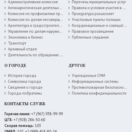
Административная комиссия
Перечень муниципальных услуг
Антинаркотическая деятельность
Правила и условия участия в жилищных программах
Комиссия по профилактике правонарушений
Прокуратура разъясняет
Комиссия по делам несовершеннолетних
Участковые пункты полиции
Архитектура и градостроительство
Координационные и совещательные органы
Управление по делам наружной рекламы
Правовое просвещение
Экономика и бизнес
Публичные слушания
Транспорт
Архивный отдел
Деятельность по обращению с животными без владельцев
О ГОРОДЕ
ДРУГОЕ
История города
Учрежденные СМИ
Символика города
Информационные системы
Сведения о городе
Противопожарная безопасность
Города-побратимы
Политика конфиденциальности
КОНТАКТЫ СЛУЖБ
Горячая линия:
+7 (967) 938-99-99
ЦГБ:
+7 (928) 286-50-60
Скорая помощь:
103
ОМВД:
102, +7 (999) 418-80-24