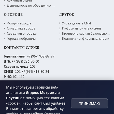
Архивный отдел
Деятельность по обращению с животными без владельцев
О ГОРОДЕ
ДРУГОЕ
История города
Учрежденные СМИ
Символика города
Информационные системы
Сведения о городе
Противопожарная безопасность
Города-побратимы
Политика конфиденциальности
КОНТАКТЫ СЛУЖБ
Горячая линия:
+7 (967) 938-99-99
ЦГБ:
+7 (928) 286-50-60
Скорая помощь:
103
ОМВД:
102, +7 (999) 418-80-24
МЧС:
101, 112
ЕДДС:
+7 (928) 576-09-83
Электросети:
+7 (800) 220-02-20
Мы используем сервисы веб-
Даггаз:
+7 (928) 980-64-04
аналитики
Яндекс Метрика
и
Горводоснаб:
+7 (928) 559-59-74
Спутник
с помощью технологии
Теплоснаб:
+7 (928) 873-27-09
«cookie», чтобы сайт был удобнее.
ПРИНИМАЮ
МФЦ:
+7 (938) 777-82-44
Вы можете запретить обработку
cookies в настройках браузера.