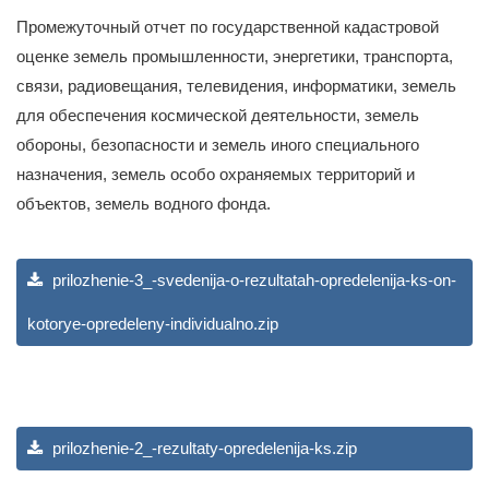
Категории
Документы
/
Кадастровая оценка
Промежуточный отчет по государственной кадастровой
оценке земель промышленности, энергетики, транспорта,
связи, радиовещания, телевидения, информатики, земель
для обеспечения космической деятельности, земель
обороны, безопасности и земель иного специального
назначения, земель особо охраняемых территорий и
объектов, земель водного фонда.
prilozhenie-3_-svedenija-o-rezultatah-opredelenija-ks-on-
kotorye-opredeleny-individualno.zip
prilozhenie-2_-rezultaty-opredelenija-ks.zip