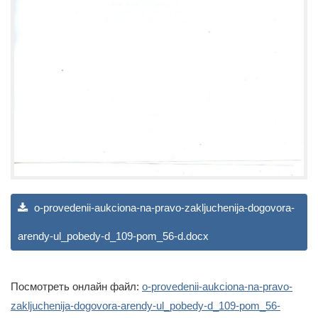
o-provedenii-aukciona-na-pravo-zakljuchenija-dogovora-
arendy-ul_pobedy-d_109-pom_56-d.docx
Посмотреть онлайн файл:
o-provedenii-aukciona-na-pravo-
zakljuchenija-dogovora-arendy-ul_pobedy-d_109-pom_56-