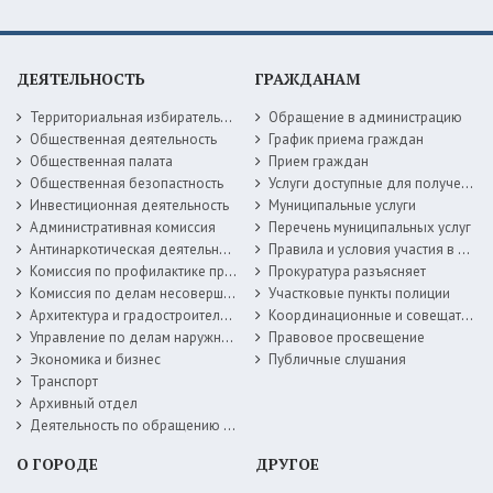
ДЕЯТЕЛЬНОСТЬ
ГРАЖДАНАМ
Территориальная избирательная комиссия
Обращение в администрацию
Общественная деятельность
График приема граждан
Общественная палата
Прием граждан
Общественная безопастность
Услуги доступные для получения в электронной форме
Инвестиционная деятельность
Муниципальные услуги
Административная комиссия
Перечень муниципальных услуг
Антинаркотическая деятельность
Правила и условия участия в жилищных программах
Комиссия по профилактике правонарушений
Прокуратура разъясняет
Комиссия по делам несовершеннолетних
Участковые пункты полиции
Архитектура и градостроительство
Координационные и совещательные органы
Управление по делам наружной рекламы
Правовое просвещение
Экономика и бизнес
Публичные слушания
Транспорт
Архивный отдел
Деятельность по обращению с животными без владельцев
О ГОРОДЕ
ДРУГОЕ