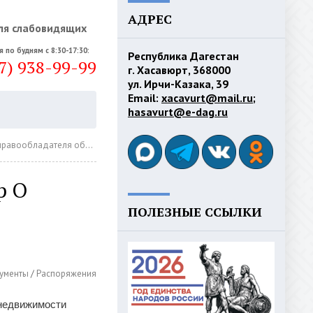
АДРЕС
ля слабовидящих
я по будням с 8:30-17:30:
Республика Дагестан
7) 938-99-99
г. Хасавюрт, 368000
ул. Ирчи-Казака, 39
Email:
xacavurt@mail.ru
;
hasavurt@e-dag.ru
еля объекта недвижимости
р О
ПОЛЕЗНЫЕ ССЫЛКИ
ументы
/
Распоряжения
 недвижимости