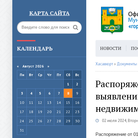
КАРТА САЙТА
КАЛЕНДАРЬ
НОВОСТИ
ПО
ГОРОДСКАЯ СРЕ
Хасавюрт
»
Документы
«
Август 2026 »
Пн
Вт
Ср
Чт
Пт
Сб
Вс
Распоряже
1
2
выявлени
3
4
5
6
7
8
9
10
11
12
13
14
15
16
недвижи
17
18
19
20
21
22
23
02 июля 2024, Втор
24
25
26
27
28
29
30
31
Распоряжение от 01