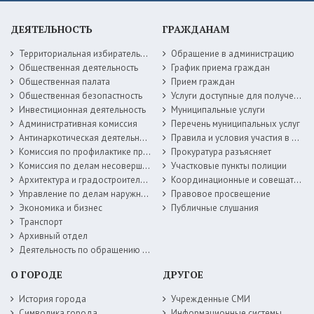
ДЕЯТЕЛЬНОСТЬ
ГРАЖДАНАМ
Территориальная избирательная комиссия
Обращение в администрацию
Общественная деятельность
График приема граждан
Общественная палата
Прием граждан
Общественная безопастность
Услуги доступные для получения в электронной форме
Инвестиционная деятельность
Муниципальные услуги
Административная комиссия
Перечень муниципальных услуг
Антинаркотическая деятельность
Правила и условия участия в жилищных программах
Комиссия по профилактике правонарушений
Прокуратура разъясняет
Комиссия по делам несовершеннолетних
Участковые пункты полиции
Архитектура и градостроительство
Координационные и совещательные органы
Управление по делам наружной рекламы
Правовое просвещение
Экономика и бизнес
Публичные слушания
Транспорт
Архивный отдел
Деятельность по обращению с животными без владельцев
О ГОРОДЕ
ДРУГОЕ
История города
Учрежденные СМИ
Символика города
Информационные системы