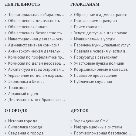
ДЕЯТЕЛЬНОСТЬ
ГРАЖДАНАМ
Территориальная избирательная комиссия
Обращение в администрацию
Общественная деятельность
График приема граждан
Общественная палата
Прием граждан
Общественная безопастность
Услуги доступные для получения в электронной форме
Инвестиционная деятельность
Муниципальные услуги
Административная комиссия
Перечень муниципальных услуг
Антинаркотическая деятельность
Правила и условия участия в жилищных программах
Комиссия по профилактике правонарушений
Прокуратура разъясняет
Комиссия по делам несовершеннолетних
Участковые пункты полиции
Архитектура и градостроительство
Координационные и совещательные органы
Управление по делам наружной рекламы
Правовое просвещение
Экономика и бизнес
Публичные слушания
Транспорт
Архивный отдел
Деятельность по обращению с животными без владельцев
О ГОРОДЕ
ДРУГОЕ
История города
Учрежденные СМИ
Символика города
Информационные системы
Сведения о городе
Противопожарная безопасность